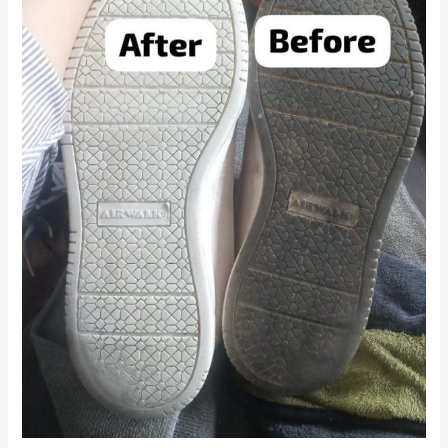
Tinggi
di
Cengkareng
&
Kelapa
Gading
0821-
1136-
2002