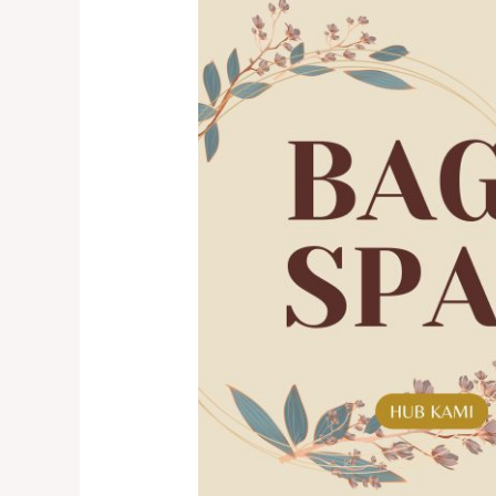
BAGS
SPA
PREMIUM
DI
CENGKARENG
–
HUB