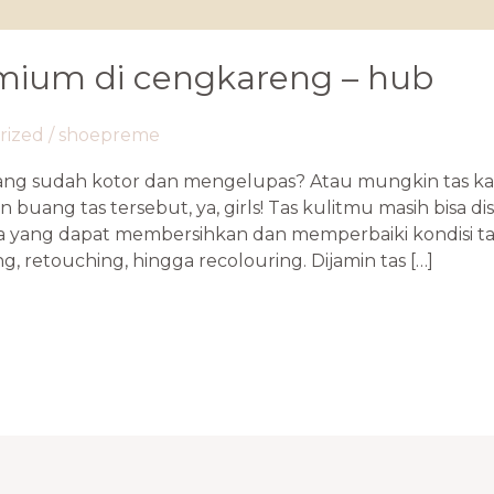
emium di cengkareng – hub
rized
/
shoepreme
 yang sudah kotor dan mengelupas? Atau mungkin tas k
n buang tas tersebut, ya, girls! Tas kulitmu masih bisa 
ya yang dapat membersihkan dan memperbaiki kondisi t
g, retouching, hingga recolouring. Dijamin tas […]