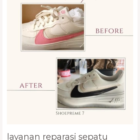
Cengkareng
0821-
1136-
2002
layanan reparasi sepatu