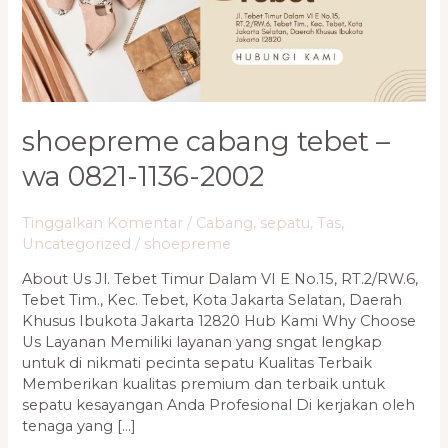
0821-
1136-
2002
shoepreme cabang tebet –
wa 0821-1136-2002
Tinggalkan Komentar
/
Cabang
,
sepatu
,
Tas
,
Uncategorized
/
shoepreme
About Us Jl. Tebet Timur Dalam VI E No.15, RT.2/RW.6,
Tebet Tim., Kec. Tebet, Kota Jakarta Selatan, Daerah
Khusus Ibukota Jakarta 12820 Hub Kami Why Choose
Us Layanan Memiliki layanan yang sngat lengkap
untuk di nikmati pecinta sepatu Kualitas Terbaik
Memberikan kualitas premium dan terbaik untuk
sepatu kesayangan Anda Profesional Di kerjakan oleh
tenaga yang […]