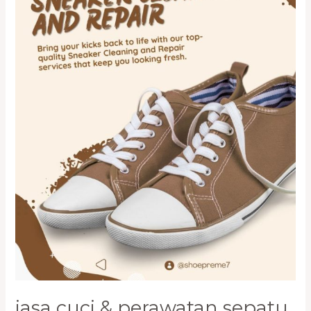
Premium
di
PIK
–
Bersih,
Wangi,
dan
Terawat
jasa cuci & perawatan sepatu