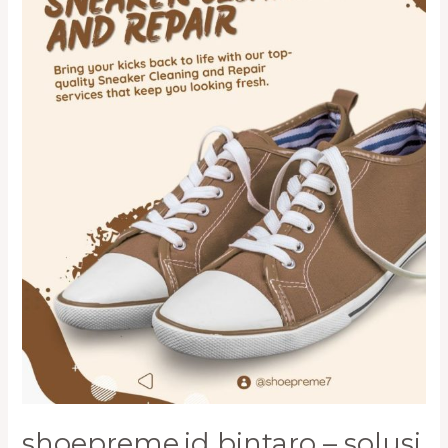
Sepatu
Branded
Terdekat
shoepreme.id bintaro – solusi