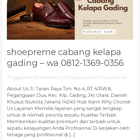
WA
0812-
1369-
0356
shoepreme cabang kelapa
gading – wa 0812-1369-0356
Tinggalkan Komentar
/
Uncategorized
/
shoepreme
About Us Jl. Tarian Raya Tim. No.4, RT.4/RW.8,
Pegangsaan Dua, Kec. Klp. Gading, Jkt Utara, Daerah
Khusus Ibukota Jakarta 14240 Hub Kami Why Choose
Us Layanan Memiliki layanan yang sangat lengkap
untuk di nikmati pecinta sepatu Kualitas Terbaik
Memberikan kualitas premium dan terbaik untuk
sepatu kesayangan Anda Profesional Di kerjakan oleh
tenaga yang profesional di […]