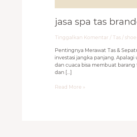
jasa spa tas bran
Tinggalkan Komentar
/
Tas
/
sho
Pentingnya Merawat Tas & Sepatu
investasi jangka panjang. Apalagi
dan cuaca bisa membuat barang fa
dan […]
Read More »