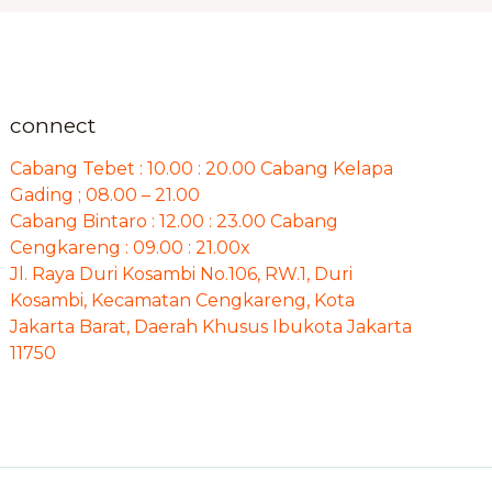
connect
Cabang Tebet : 10.00 : 20.00 Cabang Kelapa
Gading ; 08.00 – 21.00
Cabang Bintaro : 12.00 : 23.00 Cabang
Cengkareng : 09.00 : 21.00x
Jl. Raya Duri Kosambi No.106, RW.1, Duri
Kosambi, Kecamatan Cengkareng, Kota
Jakarta Barat, Daerah Khusus Ibukota Jakarta
11750