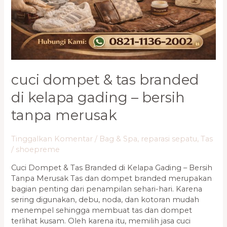
Gading
–
Bersih
Tanpa
Merusak
cuci dompet & tas branded
di kelapa gading – bersih
tanpa merusak
Tinggalkan Komentar
/
Bag & Spa
,
reparasi sepatu
,
Tas
/
shoepreme
Cuci Dompet & Tas Branded di Kelapa Gading – Bersih
Tanpa Merusak Tas dan dompet branded merupakan
bagian penting dari penampilan sehari-hari. Karena
sering digunakan, debu, noda, dan kotoran mudah
menempel sehingga membuat tas dan dompet
terlihat kusam. Oleh karena itu, memilih jasa cuci