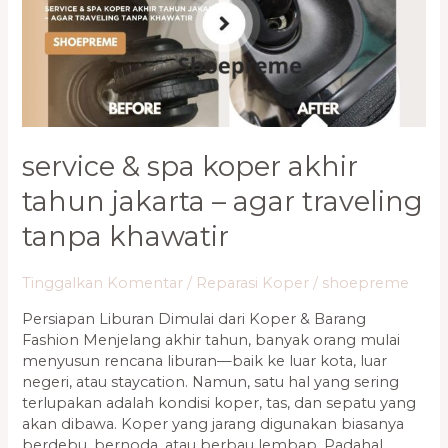
Tahun
Jakarta
–
Agar
Traveling
Tanpa
Khawatir
service & spa koper akhir
tahun jakarta – agar traveling
tanpa khawatir
Tinggalkan Komentar
/
Reparasi Koper
/
shoepreme
Persiapan Liburan Dimulai dari Koper & Barang
Fashion Menjelang akhir tahun, banyak orang mulai
menyusun rencana liburan—baik ke luar kota, luar
negeri, atau staycation. Namun, satu hal yang sering
terlupakan adalah kondisi koper, tas, dan sepatu yang
akan dibawa. Koper yang jarang digunakan biasanya
berdebu, bernoda, atau berbau lembap. Padahal,