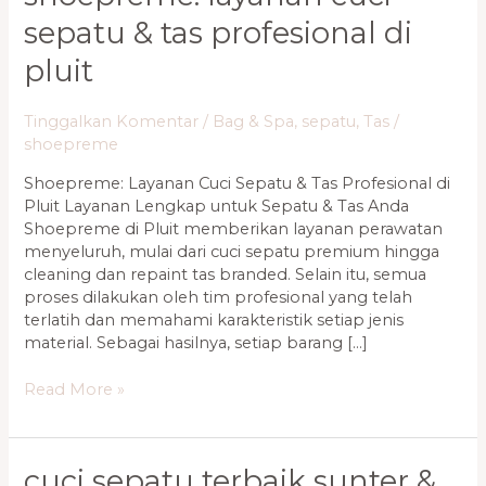
sepatu & tas profesional di
pluit
Tinggalkan Komentar
/
Bag & Spa
,
sepatu
,
Tas
/
shoepreme
Shoepreme: Layanan Cuci Sepatu & Tas Profesional di
Pluit Layanan Lengkap untuk Sepatu & Tas Anda
Shoepreme di Pluit memberikan layanan perawatan
menyeluruh, mulai dari cuci sepatu premium hingga
cleaning dan repaint tas branded. Selain itu, semua
proses dilakukan oleh tim profesional yang telah
terlatih dan memahami karakteristik setiap jenis
material. Sebagai hasilnya, setiap barang […]
Read More »
Cuci
cuci sepatu terbaik sunter &