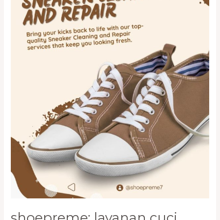
Tas
Profesional
di
Pluit
shoepreme: layanan cuci