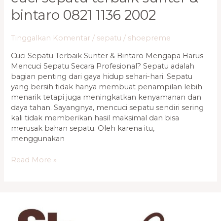
Sepatu
bintaro 0821 1136 2002
Terbaik
Sunter
&
Tinggalkan Komentar
/
sepatu
/
shoepreme
Bintaro
Cuci Sepatu Terbaik Sunter & Bintaro Mengapa Harus
0821
Mencuci Sepatu Secara Profesional? Sepatu adalah
1136
bagian penting dari gaya hidup sehari-hari. Sepatu
2002
yang bersih tidak hanya membuat penampilan lebih
menarik tetapi juga meningkatkan kenyamanan dan
daya tahan. Sayangnya, mencuci sepatu sendiri sering
kali tidak memberikan hasil maksimal dan bisa
merusak bahan sepatu. Oleh karena itu,
menggunakan
Read More »