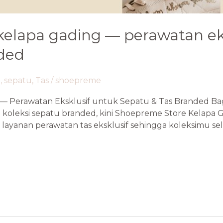
kelapa gading — perawatan ek
nded
a
,
sepatu
,
Tas
/
shoepreme
— Perawatan Eksklusif untuk Sepatu & Tas Branded Bag
koleksi sepatu branded, kini Shoepreme Store Kelapa Gad
 layanan perawatan tas eksklusif sehingga koleksimu sel