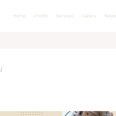
Home
Profile
Services
Gallery
News
u