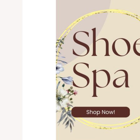
Store
Kelapa
Gading
—
Perawatan
Eksklusif
untuk
Sepatu
&
Tas
Branded