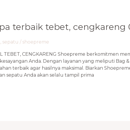
spa terbaik tebet, cengkareng
a
,
sepatu
/
shoepreme
L TEBET, CENGKARENG Shoepreme berkomitmen membe
kesayangan Anda. Dengan layanan yang meliputi Bag & 
han terbaik agar hasilnya maksimal. Biarkan Shoeprem
an sepatu Anda akan selalu tampil prima