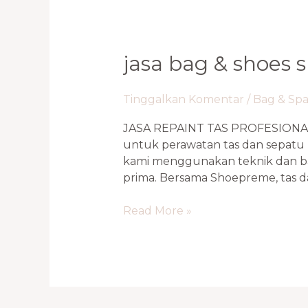
Jasa
jasa bag & shoes 
Bag
&
Tinggalkan Komentar
/
Bag & Sp
Shoes
Spa
JASA REPAINT TAS PROFESIONA
Terbaik
untuk perawatan tas dan sepatu 
Tebet,
kami menggunakan teknik dan ba
Cengkareng
prima. Bersama Shoepreme, tas d
0821-
1136-
Read More »
2002