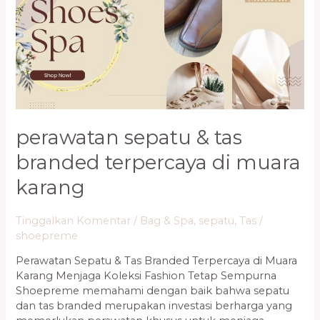
&
Tas
Branded
Terpercaya
di
Muara
Karang
perawatan sepatu & tas
branded terpercaya di muara
karang
Tinggalkan Komentar
/
Bag & Spa
,
sepatu
,
Tas
/
shoepreme
Perawatan Sepatu & Tas Branded Terpercaya di Muara
Karang Menjaga Koleksi Fashion Tetap Sempurna
Shoepreme memahami dengan baik bahwa sepatu
dan tas branded merupakan investasi berharga yang