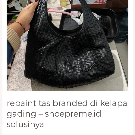
Gading
–
Shoepreme.ID
Solusinya
repaint tas branded di kelapa
gading – shoepreme.id
solusinya