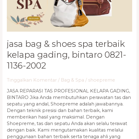
Terbaik
Kelapa
Gading,
Bintaro
0821-
1136-
jasa bag & shoes spa terbaik
2002
kelapa gading, bintaro 0821-
1136-2002
Tinggalkan Komentar
/
Bag & Spa
/
shoepreme
JASA REPARASI TAS PROFESIONAL KELAPA GADING,
BINTARO Jika Anda membutuhkan perawatan tas dan
sepatu yang andal, Shoepreme adalah jawabannya.
Dengan teknik presisi dan bahan terbaik, kami
memberikan hasil yang maksimal. Dengan
Shoepreme, tas dan sepatu Anda akan selalu terawat
dengan baik. Kami mengutamakan kualitas melalui
penggunaan bahan terbaik serta tenaga ahli yang