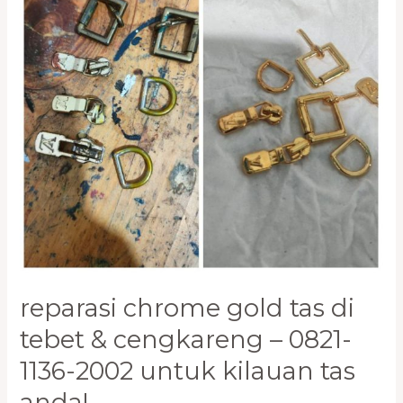
Tebet
&
Cengkareng
–
0821-
1136-
2002
untuk
Kilauan
Tas
Anda!
reparasi chrome gold tas di
tebet & cengkareng – 0821-
1136-2002 untuk kilauan tas
anda!