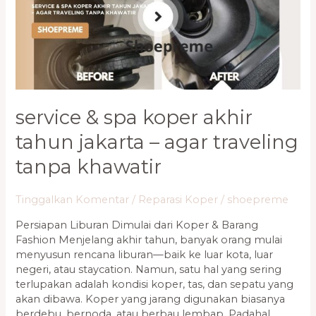
Tahun
Jakarta
–
Agar
Traveling
Tanpa
Khawatir
service & spa koper akhir
tahun jakarta – agar traveling
tanpa khawatir
Tinggalkan Komentar
/
Reparasi Koper
/
shoepreme
Persiapan Liburan Dimulai dari Koper & Barang
Fashion Menjelang akhir tahun, banyak orang mulai
menyusun rencana liburan—baik ke luar kota, luar
negeri, atau staycation. Namun, satu hal yang sering
terlupakan adalah kondisi koper, tas, dan sepatu yang
akan dibawa. Koper yang jarang digunakan biasanya
berdebu, bernoda, atau berbau lembap. Padahal,