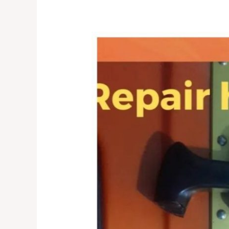
Reparasi
Koper
Terpercaya
di
Tebet
&
Bintaro
–
0821-
1136-
2002