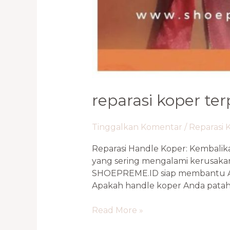
reparasi koper ter
Tinggalkan Komentar
/
Reparasi 
Reparasi Handle Koper: Kembalik
yang sering mengalami kerusakan
SHOEPREME.ID siap membantu And
Apakah handle koper Anda patah,
Read More »