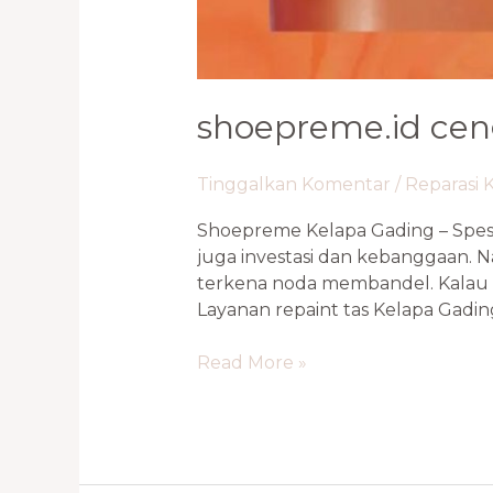
shoepreme.id ceng
Tinggalkan Komentar
/
Reparasi 
Shoepreme Kelapa Gading – Spesi
juga investasi dan kebanggaan. N
terkena noda membandel. Kalau ka
Layanan repaint tas Kelapa Gadin
Read More »