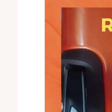
Cengkareng
–
Tempat
Service
Koper
Rusak
Terbaik