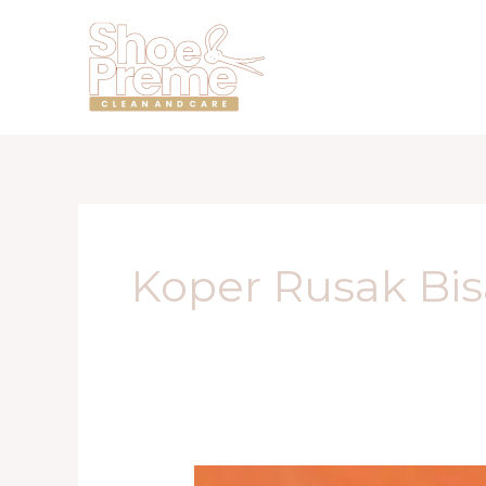
Lewati
ke
konten
Koper Rusak Bis
Shoepreme.ID