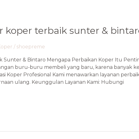
r koper terbaik sunter & binta
Koper
/
shoepreme
ik Sunter & Bintaro Mengapa Perbaikan Koper Itu Penti
ngan buru-buru membeli yang baru, karena banyak ker
rasi Koper Profesional Kami menawarkan layanan perba
warnaan ulang. Keunggulan Layanan Kami: Hubungi