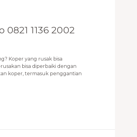
ro 0821 1136 2002
ng? Koper yang rusak bisa
usakan bisa diperbaiki dengan
ikan koper, termasuk penggantian