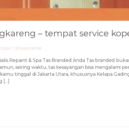
kareng – tempat service kope
Koper
/
shoepreme
alis Repaint & Spa Tas Branded Anda Tas branded bukan
amun, seiring waktu, tas kesayangan bisa mengalami pe
mu tinggal di Jakarta Utara, khususnya Kelapa Gading, 
g […]