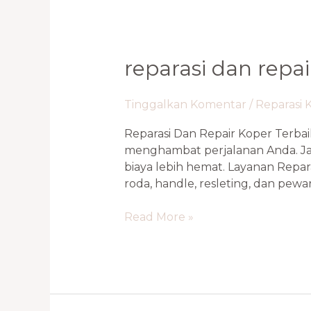
Reparasi
reparasi dan repai
Dan
Repair
Tinggalkan Komentar
/
Reparasi 
Koper
Terbaik
Reparasi Dan Repair Koper Terba
Sunter
menghambat perjalanan Anda. Ja
&
biaya lebih hemat. Layanan Repa
Bintaro
roda, handle, resleting, dan pe
0821
1136
Read More »
2002