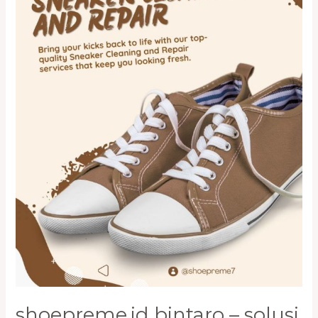
Sepatu
Branded
Terdekat
shoepreme.id bintaro – solusi