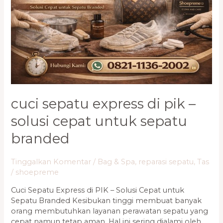
–
Solusi
Cepat
untuk
Sepatu
Branded
cuci sepatu express di pik –
solusi cepat untuk sepatu
branded
Tinggalkan Komentar
/
Bag & Spa
,
reparasi sepatu
,
Tas
/
shoepreme
Cuci Sepatu Express di PIK – Solusi Cepat untuk
Sepatu Branded Kesibukan tinggi membuat banyak
orang membutuhkan layanan perawatan sepatu yang
cepat namun tetap aman. Hal ini sering dialami oleh