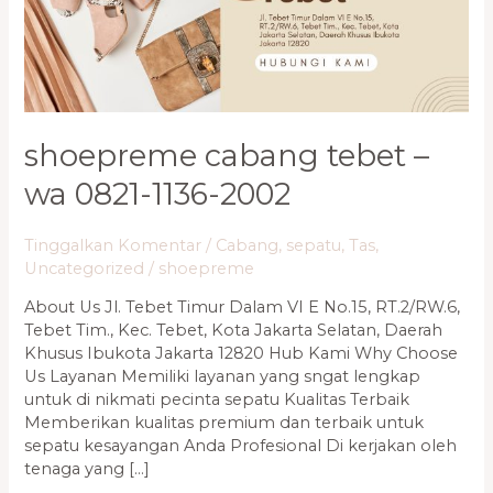
0821-
1136-
2002
shoepreme cabang tebet –
wa 0821-1136-2002
Tinggalkan Komentar
/
Cabang
,
sepatu
,
Tas
,
Uncategorized
/
shoepreme
About Us Jl. Tebet Timur Dalam VI E No.15, RT.2/RW.6,
Tebet Tim., Kec. Tebet, Kota Jakarta Selatan, Daerah
Khusus Ibukota Jakarta 12820 Hub Kami Why Choose
Us Layanan Memiliki layanan yang sngat lengkap
untuk di nikmati pecinta sepatu Kualitas Terbaik
Memberikan kualitas premium dan terbaik untuk
sepatu kesayangan Anda Profesional Di kerjakan oleh
tenaga yang […]