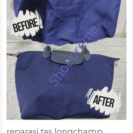
Bintaro:
Kembalikan
Bentuk
Sempurna
Tas
Anda!
0821-
1136-
2002
reparasi tas longchamp