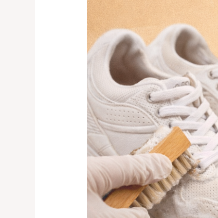
Cuci
Sepatu
Otomatis
untuk
Laundry
Modern
–
Investasi
yang
Menguntungkan