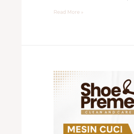
Read More »
Paket
Usaha
Laundry
Sepatu
Lengkap
dengan
Mesin
Cuci
Sepatu