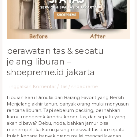
Liburan
–
Shoepreme.ID
Jakarta
perawatan tas & sepatu
jelang liburan –
shoepreme.id jakarta
Tinggalkan Komentar
/
Tas
/
shoepreme
Liburan Seru Dimulai dari Barang Favorit yang Bersih
Menjelang akhir tahun, banyak orang mulai menyusun
rencana liburan. Tapi sebelum packing, pernahkah
kamu mengecek kondisi koper, tas, dan sepatu yang
akan dibawa? Debu, noda, bahkan jamur bisa
menempel jika kamu jarang merawat tas dan sepatu.
Itulah kenapa banyak orang mulai mencari layanan