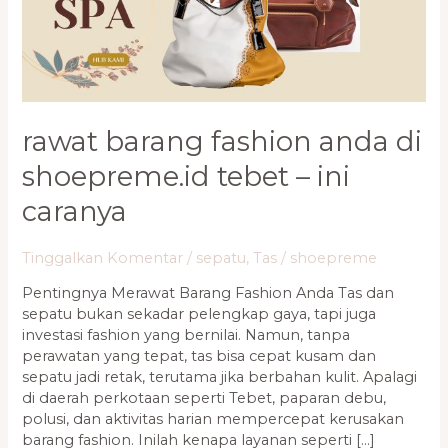
Shoepreme.ID
Tebet
–
Ini
Caranya
rawat barang fashion anda di
shoepreme.id tebet – ini
caranya
Tinggalkan Komentar
/
sepatu
,
Tas
/
shoepreme
Pentingnya Merawat Barang Fashion Anda Tas dan
sepatu bukan sekadar pelengkap gaya, tapi juga
investasi fashion yang bernilai. Namun, tanpa
perawatan yang tepat, tas bisa cepat kusam dan
sepatu jadi retak, terutama jika berbahan kulit. Apalagi
di daerah perkotaan seperti Tebet, paparan debu,
polusi, dan aktivitas harian mempercepat kerusakan
barang fashion. Inilah kenapa layanan seperti […]