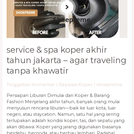
Tahun
Jakarta
–
Agar
Traveling
Tanpa
Khawatir
service & spa koper akhir
tahun jakarta – agar traveling
tanpa khawatir
Tinggalkan Komentar
/
Reparasi Koper
/
shoepreme
Persiapan Liburan Dimulai dari Koper & Barang
Fashion Menjelang akhir tahun, banyak orang mulai
menyusun rencana liburan—baik ke luar kota, luar
negeri, atau staycation. Namun, satu hal yang sering
terlupakan adalah kondisi koper, tas, dan sepatu yang
akan dibawa. Koper yang jarang digunakan biasanya
berdebu, bernoda, atau berbau lembap. Padahal,