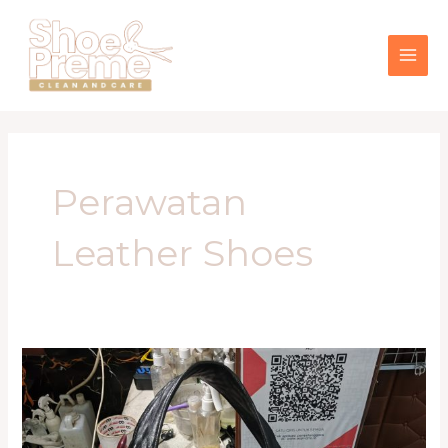
Lewati
MAI
ke
konten
ME
Perawatan
Leather Shoes
Perawatan
Sepatu
Kulit
Profesional
di