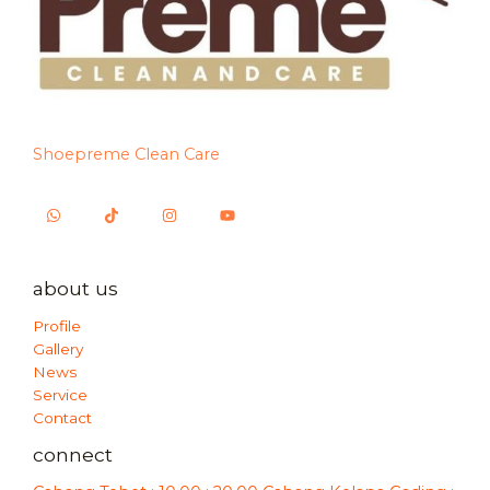
Shoepreme Clean Care
about us
Profile
Gallery
News
Service
Contact
connect