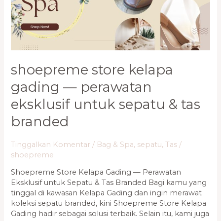
Perawatan
Eksklusif
untuk
Sepatu
&
Tas
shoepreme store kelapa
Branded
gading — perawatan
eksklusif untuk sepatu & tas
branded
Tinggalkan Komentar
/
Bag & Spa
,
sepatu
,
Tas
/
shoepreme
Shoepreme Store Kelapa Gading — Perawatan
Eksklusif untuk Sepatu & Tas Branded Bagi kamu yang
tinggal di kawasan Kelapa Gading dan ingin merawat
koleksi sepatu branded, kini Shoepreme Store Kelapa
Gading hadir sebagai solusi terbaik. Selain itu, kami juga