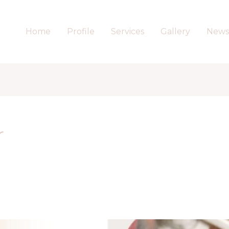
Home
Profile
Services
Gallery
News
r