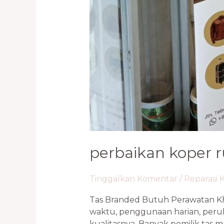
perbaikan koper ru
Tinggalkan Komentar
/
Reparasi 
Tas Branded Butuh Perawatan Khus
waktu, penggunaan harian, perub
kualitasnya. Banyak pemilik tas m