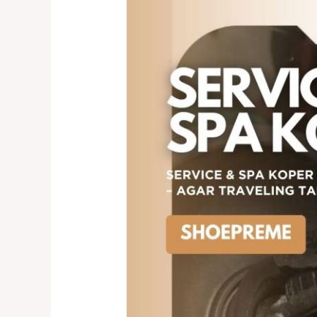
Koper
Cengkareng
–
Solusi
Perbaikan
Koper
Rusak
Cepat
&
Terpercaya