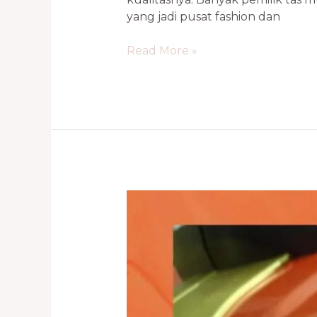
yang jadi pusat fashion dan
Read More »
Reparasi
Koper
Terpercaya
di
Jakarta
dan
Tangerang
–