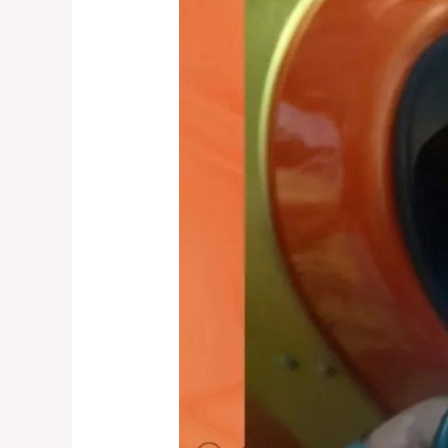
0821
1136
2002