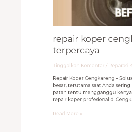
repair koper ceng
terpercaya
Tinggalkan Komentar
/
Reparasi 
Repair Koper Cengkareng – Solus
besar, terutama saat Anda sering
patah tentu mengganggu kenyam
repair koper profesional di Cengk
Read More »