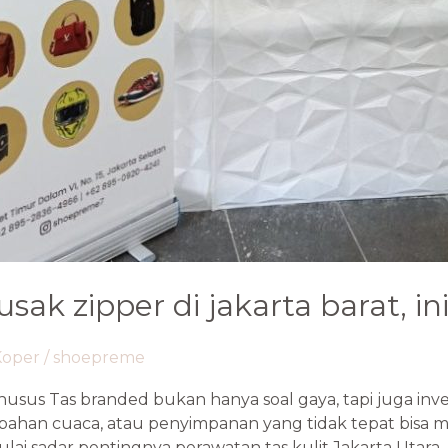
sak zipper di jakarta barat, ini
Koper
/
shoepreme
us Tas branded bukan hanya soal gaya, tapi juga invest
ahan cuaca, atau penyimpanan yang tidak tepat bisa m
ulai sadar pentingnya perawatan tas kulit Jakarta Utara