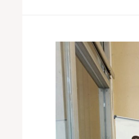
Perbaikan
Koper
Rusak
Zipper
di
Jakarta
Barat,
Ini
Solusinya