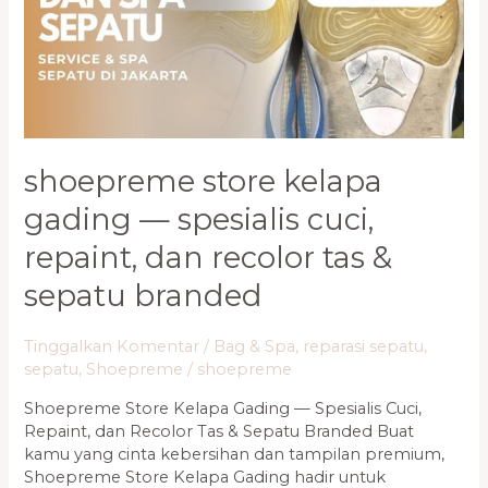
Spesialis
Cuci,
Repaint,
dan
Recolor
Tas
&
shoepreme store kelapa
Sepatu
Branded
gading — spesialis cuci,
repaint, dan recolor tas &
sepatu branded
Tinggalkan Komentar
/
Bag & Spa
,
reparasi sepatu
,
sepatu
,
Shoepreme
/
shoepreme
Shoepreme Store Kelapa Gading — Spesialis Cuci,
Repaint, dan Recolor Tas & Sepatu Branded Buat
kamu yang cinta kebersihan dan tampilan premium,
Shoepreme Store Kelapa Gading hadir untuk