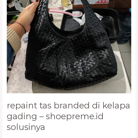
Gading
–
Shoepreme.ID
Solusinya
repaint tas branded di kelapa
gading – shoepreme.id
solusinya