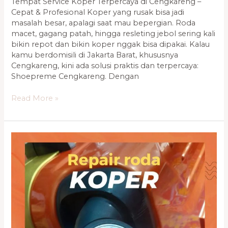
Tempat Service Koper Terpercaya di Cengkareng –
Cepat & Profesional Koper yang rusak bisa jadi
masalah besar, apalagi saat mau bepergian. Roda
macet, gagang patah, hingga resleting jebol sering kali
bikin repot dan bikin koper nggak bisa dipakai. Kalau
kamu berdomisili di Jakarta Barat, khususnya
Cengkareng, kini ada solusi praktis dan terpercaya:
Shoepreme Cengkareng. Dengan
Read More »
Reparasi
Koper
Terpercaya
di
Jakarta
dan
Tangerang
–
0821