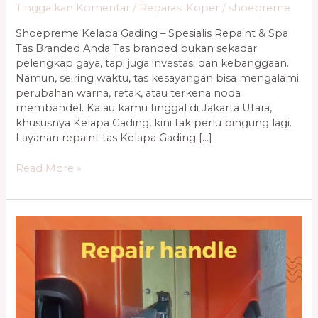
Tinggalkan Komentar
/
Reparasi Koper
/
shoepreme
Shoepreme Kelapa Gading – Spesialis Repaint & Spa
Tas Branded Anda Tas branded bukan sekadar
pelengkap gaya, tapi juga investasi dan kebanggaan.
Namun, seiring waktu, tas kesayangan bisa mengalami
perubahan warna, retak, atau terkena noda
membandel. Kalau kamu tinggal di Jakarta Utara,
khususnya Kelapa Gading, kini tak perlu bingung lagi.
Layanan repaint tas Kelapa Gading […]
Read More »
Jasa
Repair
Koper
Terdekat
di
Cengkareng
–