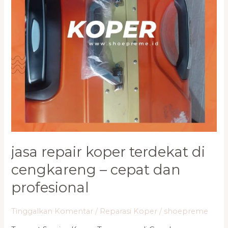
Cepat
dan
Profesional
jasa repair koper terdekat di
cengkareng – cepat dan
profesional
Tinggalkan Komentar
/
Reparasi Koper
/
shoepreme