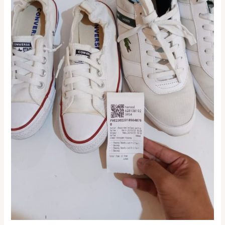
kosambi
jakarta
barat