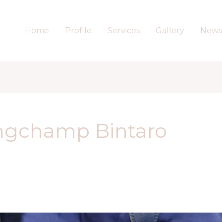
Home
Profile
Services
Gallery
News
ongchamp Bintaro