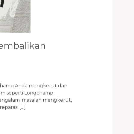
kembalikan
gchamp Anda mengkerut dan
mium seperti Longchamp
mengalami masalah mengkerut,
parasi […]