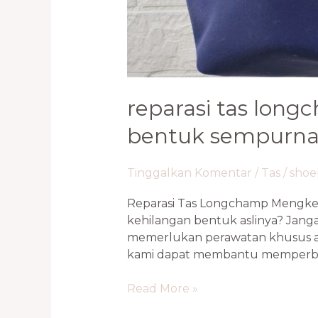
reparasi tas long
bentuk sempurna 
Tinggalkan Komentar
/
Tas
/
sho
Reparasi Tas Longchamp Mengke
kehilangan bentuk aslinya? Jang
memerlukan perawatan khusus aga
kami dapat membantu memperbaiki
Read More »