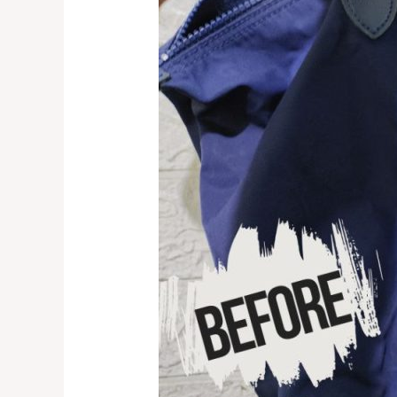
Tas
Longchamp
Mengkerut
di
Bintaro:
Kembalikan
Bentuk
Sempurna
Tas
Anda!
0821-
1136-
2002