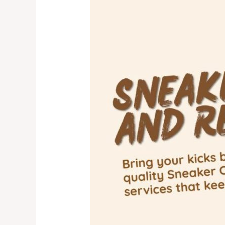
Layanan
Shoepreme.ID
–
Spa
&
Repaint
Tas
dan
Sepatu
Jakarta