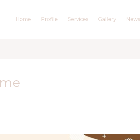
Home
Profile
Services
Gallery
News
eme