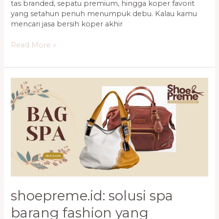
tas branded, sepatu premium, hingga koper favorit
yang setahun penuh menumpuk debu. Kalau kamu
mencari jasa bersih koper akhir
Read More »
Shoepreme.ID:
Solusi
Spa
Barang
Fashion
yang
Profesional
&
Ramah
shoepreme.id: solusi spa
barang fashion yang