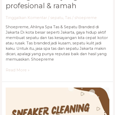
profesional & ramah
Tinggalkan Komentar
/
sepatu
,
Tas
/
shoepreme
Shoepreme, Ahlinya Spa Tas & Sepatu Branded di
Jakarta Di kota besar seperti Jakarta, gaya hidup aktif
membuat sepatu dan tas kesayangan kita cepat kotor
atau rusak. Tas branded jadi kusam, sepatu kulit jadi
kaku. Untuk itu, jasa spa tas dan sepatu Jakarta makin
dicari, apalagi yang punya reputasi baik dan hasil yang
memuaskan. Shoepreme
Read More »
Review
Layanan
Shoepreme.ID
–
Spa