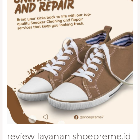
&
Repaint
Tas
dan
Sepatu
Jakarta
review layanan shoepreme.id