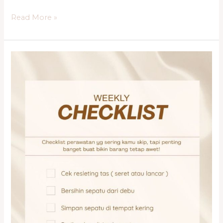
Read More »
Panduan
Lengkap
Merawat
Barang
Fashion
Premium
di
Jakarta