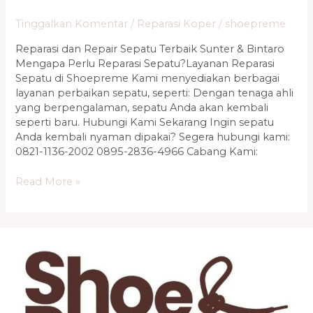
Sunter
Tinggalkan Komentar
/
Reparasi Koper
/
shoepreme
&
Bintaro
Reparasi dan Repair Sepatu Terbaik Sunter & Bintaro
0821
Mengapa Perlu Reparasi Sepatu?Layanan Reparasi
1136
Sepatu di Shoepreme Kami menyediakan berbagai
2002
layanan perbaikan sepatu, seperti: Dengan tenaga ahli
yang berpengalaman, sepatu Anda akan kembali
seperti baru. Hubungi Kami Sekarang Ingin sepatu
Anda kembali nyaman dipakai? Segera hubungi kami:
0821-1136-2002 0895-2836-4966 Cabang Kami:
Read More »