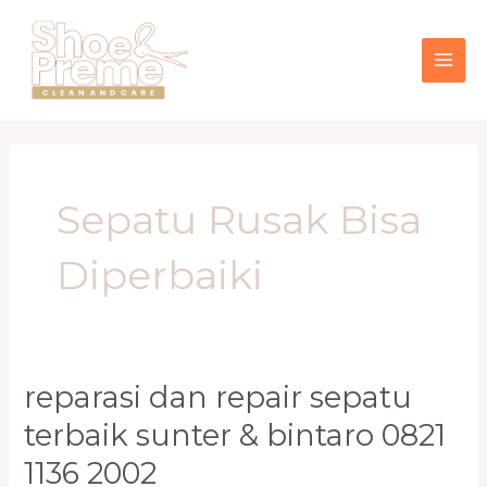
Lewati
MAI
ke
konten
ME
Sepatu Rusak Bisa
Diperbaiki
Reparasi
reparasi dan repair sepatu
Dan
terbaik sunter & bintaro 0821
Repair
Sepatu
1136 2002
Terbaik