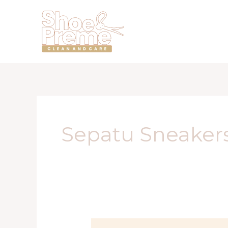
Lewati
ke
konten
Sepatu Sneaker
Tempat