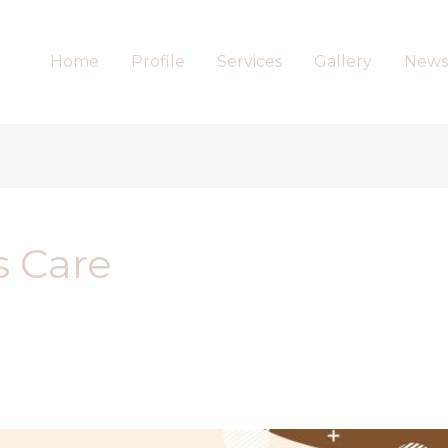
Home
Profile
Services
Gallery
News
s Care