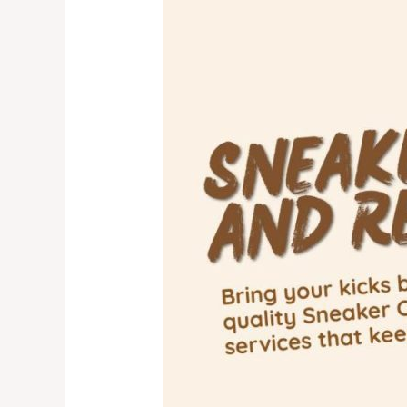
Spa
Sepatu
Premium
Bintaro
yang
Wajib
Dicoba