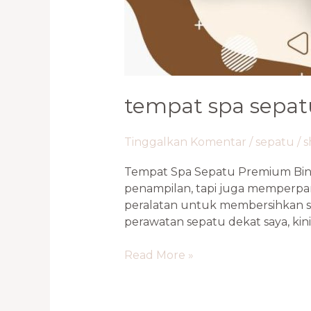
tempat spa sepat
Tinggalkan Komentar
/
sepatu
/
s
Tempat Spa Sepatu Premium Bint
penampilan, tapi juga memperpanj
peralatan untuk membersihkan se
perawatan sepatu dekat saya, kini
Read More »