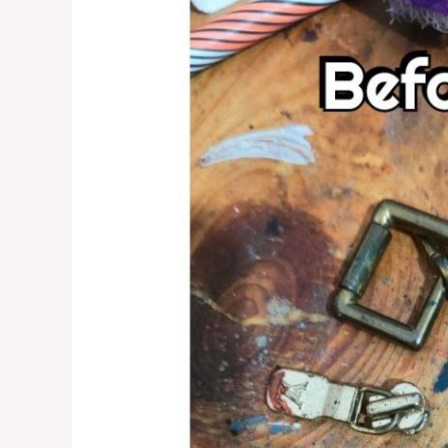
Chrome
Gold
Tas
di
Tebet
&
Cengkareng
–
0821-
1136-
2002
untuk
Kilauan
Tas
Anda!