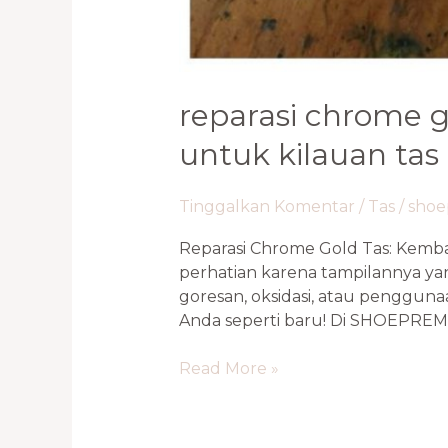
reparasi chrome g
untuk kilauan tas
Tinggalkan Komentar
/
Tas
/
sho
Reparasi Chrome Gold Tas: Kemba
perhatian karena tampilannya y
goresan, oksidasi, atau pengguna
Anda seperti baru! Di SHOEPREME
Read More »