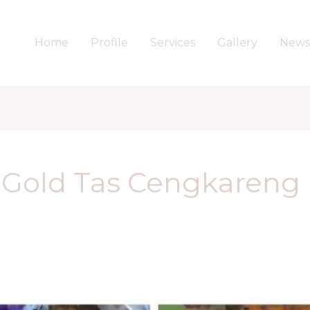
Home
Profile
Services
Gallery
News
 Gold Tas Cengkareng