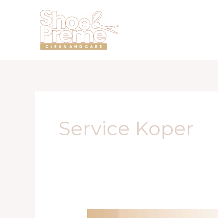
Lewati
ke
konten
Service Koper
Repair