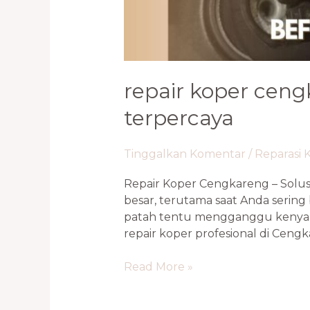
repair koper ceng
terpercaya
Tinggalkan Komentar
/
Reparasi 
Repair Koper Cengkareng – Solus
besar, terutama saat Anda sering
patah tentu mengganggu kenyam
repair koper profesional di Cengk
Read More »