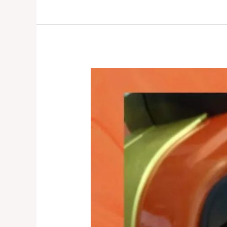
Reparasi
Koper
Terpercaya
di
Jakarta
dan
Tangerang
–
0821
1136
2002