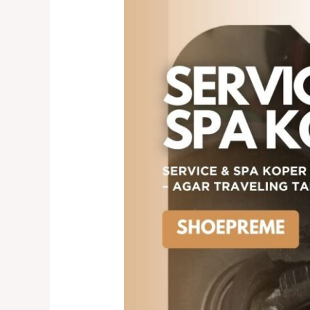
Koper
Cengkareng
–
Solusi
Perbaikan
Koper
Rusak
Cepat
&
Terpercaya