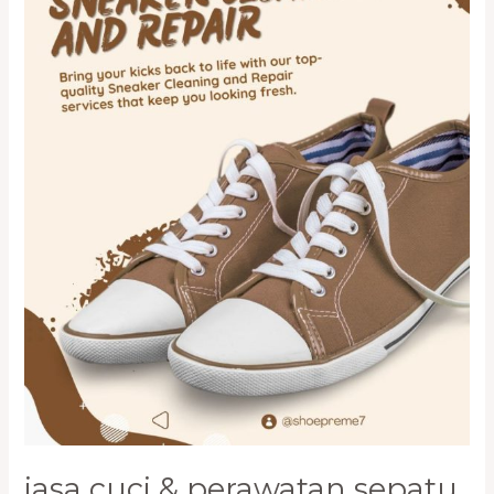
Premium
di
PIK
–
Bersih,
Wangi,
dan
Terawat
jasa cuci & perawatan sepatu