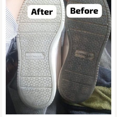
Tinggi
di
Cengkareng
&
Kelapa
Gading
0821-
1136-
2002