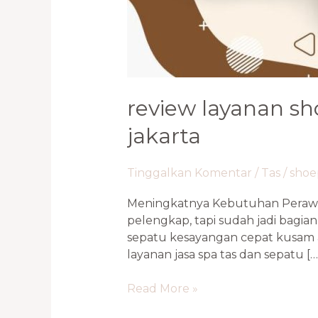
review layanan sh
jakarta
Tinggalkan Komentar
/
Tas
/
sho
Meningkatnya Kebutuhan Perawata
pelengkap, tapi sudah jadi bagi
sepatu kesayangan cepat kusam at
layanan jasa spa tas dan sepatu […
Read More »