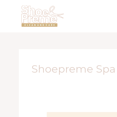
Lewati
ke
konten
Shoepreme Spa
Review