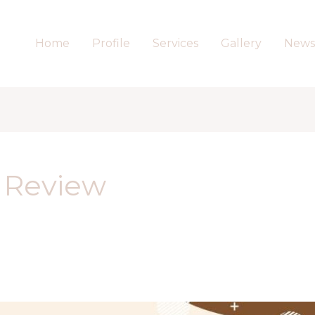
Home
Profile
Services
Gallery
News
 Review