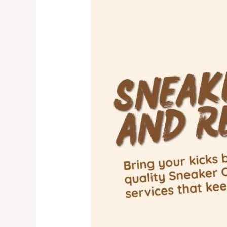
Layanan
Shoepreme.ID
–
Spa
&
Repaint
Tas
dan
Sepatu
Jakarta