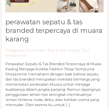
Muara
Karang
perawatan sepatu & tas
branded terpercaya di muara
karang
Tinggalkan Komentar
/
Bag & Spa
,
sepatu
,
Tas
/
shoepreme
Perawatan Sepatu & Tas Branded Terpercaya di Muara
Karang Menjaga Koleksi Fashion Tetap Sempurna
Shoepreme memahami dengan baik bahwa sepatu
dan tas branded merupakan investasi berharga yang
memerlukan perawatan khusus untuk menjaga
kualitasnya dalam jangka panjang. Namun sayangnya,
penggunaan sehari-hari seringkali membuatnya
rentan terkena noda, debu, atau bahkan warna yang
memudar. Oleh karena itu, untuk […]