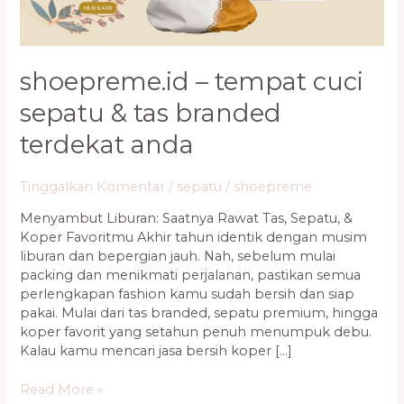
Branded
Terdekat
Anda
shoepreme.id – tempat cuci
sepatu & tas branded
terdekat anda
Tinggalkan Komentar
/
sepatu
/
shoepreme
Menyambut Liburan: Saatnya Rawat Tas, Sepatu, &
Koper Favoritmu Akhir tahun identik dengan musim
liburan dan bepergian jauh. Nah, sebelum mulai
packing dan menikmati perjalanan, pastikan semua
perlengkapan fashion kamu sudah bersih dan siap
pakai. Mulai dari tas branded, sepatu premium, hingga
koper favorit yang setahun penuh menumpuk debu.
Kalau kamu mencari jasa bersih koper […]
Read More »