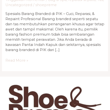
–
Uncategorized
/
shoepreme
Cuci,
Spesialis Barang Branded di PIK – Cuci, Reparasi, &
Reparasi,
Repaint Profesional Barang branded seperti sepatu
&
dan tas membutuhkan penanganan khusus agar tetap
Repaint
awet dan tampil maksimal. Oleh karena itu, pemilik
barang fashion premium tidak bisa sembarangan
memilih tempat perawatan. Jika Anda berada di
kawasan Pantai Indah Kapuk dan sekitarnya, spesialis
barang branded di PIK dari […]
Read More »