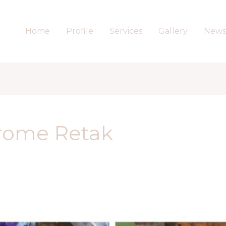
Home
Profile
Services
Gallery
News
rome Retak