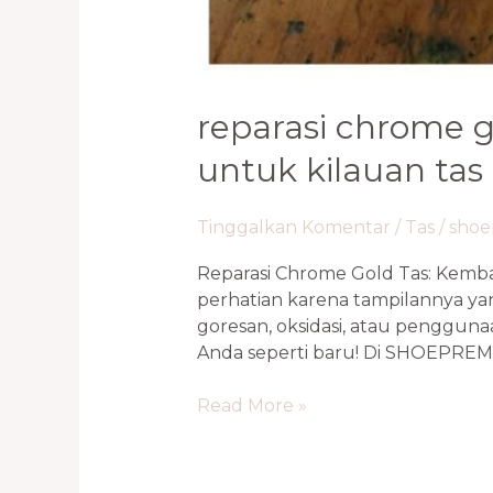
reparasi chrome g
untuk kilauan tas
Tinggalkan Komentar
/
Tas
/
sho
Reparasi Chrome Gold Tas: Kemba
perhatian karena tampilannya y
goresan, oksidasi, atau pengguna
Anda seperti baru! Di SHOEPREME
Read More »