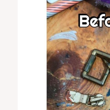
Chrome
Gold
Tas
di
Tebet
&
Cengkareng
–
0821-
1136-
2002
untuk
Kilauan
Tas
Anda!