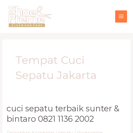
Lewati
MAI
ke
konten
ME
Tempat Cuci
Sepatu Jakarta
Cuci
cuci sepatu terbaik sunter &
Sepatu
bintaro 0821 1136 2002
Terbaik
Sunter
&
Tinggalkan Komentar
/
sepatu
/
shoepreme