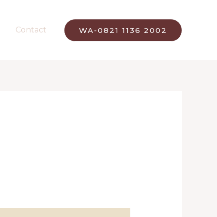
Contact
WA-0821 1136 2002