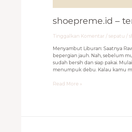
shoepreme.id – te
Tinggalkan Komentar
/
sepatu
/
s
Menyambut Liburan: Saatnya Rawa
bepergian jauh. Nah, sebelum mu
sudah bersih dan siap pakai. Mul
menumpuk debu. Kalau kamu menc
Read More »