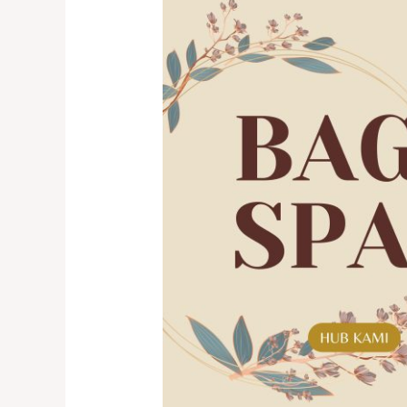
–
Tempat
Cuci
Sepatu
&
Tas
Branded
Terdekat
Anda