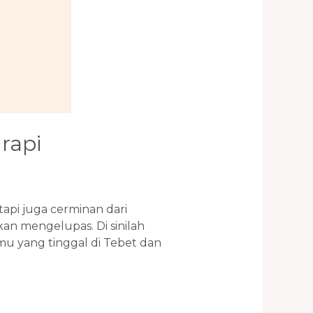
 rapi
api juga cerminan dari
kan mengelupas. Di sinilah
mu yang tinggal di Tebet dan