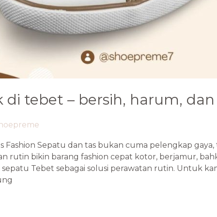
 di tebet – bersih, harum, dan
hoepreme
 Fashion Sepatu dan tas bukan cuma pelengkap gaya, t
n rutin bikin barang fashion cepat kotor, berjamur, bah
 sepatu Tebet sebagai solusi perawatan rutin. Untuk ka
gung