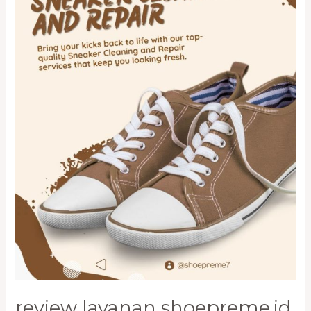
&
Repaint
Tas
dan
Sepatu
Jakarta
review layanan shoepreme.id